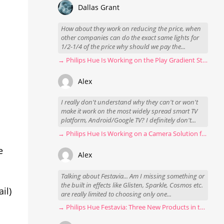
Dallas Grant
How about they work on reducing the price, when
other companies can do the exact same lights for
1/2-1/4 of the price why should we pay the...
→ Philips Hue Is Working on the Play Gradient Strip Light Pro
Alex
I really don't understand why they can't or won't
make it work on the most widely spread smart TV
platform, Android/Google TV? I definitely don't...
→ Philips Hue Is Working on a Camera Solution for Hue Sync
e
Alex
Talking about Festavia... Am I missing something or
the built in effects like Glisten, Sparkle, Cosmos etc.
il)
are really limited to choosing only one...
→ Philips Hue Festavia: Three New Products in the Works