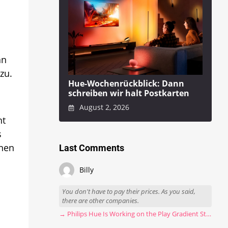
an
zu.
Hue-Wochenrückblick: Dann
schreiben wir halt Postkarten
August 2, 2026
ht
s
nnen
Last Comments
Billy
You don't have to pay their prices. As you said,
there are other companies.
→ Philips Hue Is Working on the Play Gradient Strip Light Pro