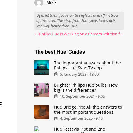
Mike
Ugh, let them focus on the lightstrip itself instead
of this crap. The strip from Fancyleds looks/acts
imo way better than Hue.
→ Philips Hue Is Working on a Camera Solution for Hue Sync
The best Hue-Guides
The important answers about the
Philips Hue Sync TV app
5. January 2023 - 18:00
Brighter Philips Hue bulbs: How
big is the difference?
10. September 2021 - 9:05
E-
Hue Bridge Pro: All the answers to
the most important questions
4. September 2025 - 9:45
Hue Festavia: 1st and 2nd