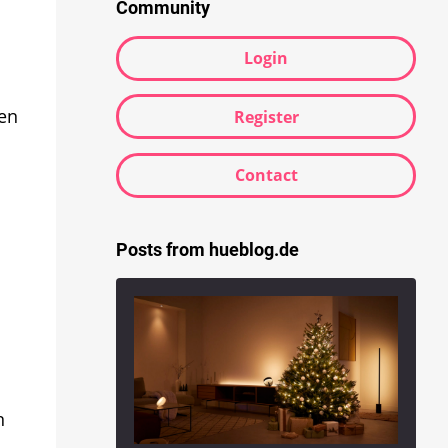
Community
Login
en
Register
Contact
Posts from hueblog.de
n