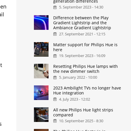
generation differences
nen
5. September 2023 - 14:30
il
Difference between the Play
Gradient Lightstrip and the
Ambiance Gradient Lightstrip
27. September 2021 - 12:15
Matter support for Philips Hue is
here
19. September 2023 - 16:09
t
Resetting Philips Hue lamps with
the new dimmer switch
5. January 2022 - 10:00
2023 Ambilight TVs no longer have
Hue integration
4. July 2023 - 12:02
All new Philips Hue light strips
compared
10. September 2025 - 8:30
s